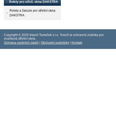
Rolety pro střeš. okna DAKSTRA
Rolety a žaluzie pro střešní okna
DAKSTRA
Copyright ©
2026 Import Tomeček s.r.o. Toso® je ochranná známka pro
značková střešní okna.
Ochrana osobních údajů
|
Obchodní podmín
ky
|
Kontakt