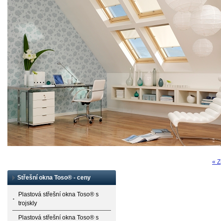
« Z
Střešní okna Toso® - ceny
Plastová střešní okna Toso® s
trojskly
Plastová střešní okna Toso® s