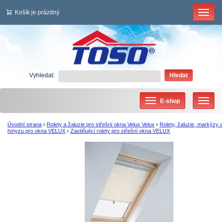
Košík je prázdný
Vyhledat:
Hledat
E-shop
Úvodní strana
›
Rolety a žaluzie pro střešní okna Velux Velux
›
Rolety, žaluzie, markýzy a
hmyzu pro okna VELUX
›
Zastiňující rolety pro střešní okna VELUX