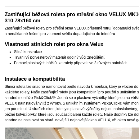
Zastiňující béžová roleta pro střešní okno VELUX MK10
310 78x160 cm
Zastiňující béžové rolety pro střešní okna VELUX příjemně filtrují dopadající svět
a nenákladné řešení pro ztlumení světla dopadajícího do interiéru.
Vlastnosti stínících rolet pro okna Velux
Silná konstrukce
Trvanlivý polyesterový materiál odolný vůči znečištění.
Pomocí plastových háčků lze rolety připevnit ve 3 různých polohách.
Instalace a kompatibilita
Stínící roleta lze snadno namontovat podle návodu k montáži, který je vložen do
každého rolety. Naše zastiňující rolety jsou kompatibilní pro použití s unikátní
snadné montáže Pick&Click!®. Jedná se o plastové výčnělky, které jsou na větš
VELUX nainstalovány již z výroby. S unikátním systémem Pick&Click® vám mon
jen pár minut. U straších oken, kde tyto plastové výčnělky nejsou nainstalovány,
běžné kotvící prvky, které jsou součástí balení každé rolety. Naše doplňky lze d
snadno nainstalovat na stará, novější i nejnovější okna VELUX, vč. oken nové 