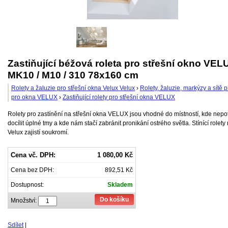
Zastiňující béžová roleta pro střešní okno VEL
MK10 / M10 / 310 78x160 cm
Rolety a žaluzie pro střešní okna Velux Velux
›
Rolety, žaluzie, markýzy a sítě 
pro okna VELUX
›
Zastiňující rolety pro střešní okna VELUX
Rolety pro zastínění na střešní okna VELUX jsou vhodné do místností, kde nep
docílit úplné tmy a kde nám stačí zabránit pronikání ostrého světla. Stínící rolet
Velux zajistí soukromí.
Cena vč. DPH:
1 080,00 Kč
Cena bez DPH:
892,51 Kč
Dostupnost:
Skladem
Do košíku
Množství:
Sdílet
|