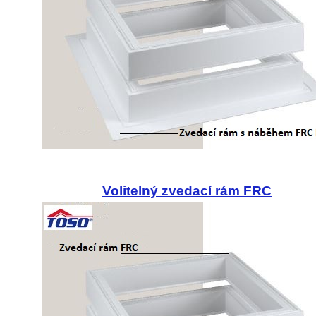
Volitelný zvedací rám FRC