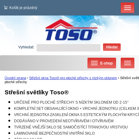
Košík je prázdný
Vyhledat:
Hledat
E-shop
Úvodní strana
›
Střešní okna Toso® pro ploché střechy s nízkým sklonem
›
Střešní svět
ploché střechy
Střešní světlíky Toso®
URČENÉ PRO PLOCHÉ STŘECHY S NÍZKÝM SKLONEM OD 2-15°
KOMPLETNÍ SET OBSAHUJÍCÍ OKNO + VRCHNÍ JEDNOTKU (CELKEM 3
VRCHNÍ JEDNOTKA ZASKLENÍ OKNA S ESTETICKÝM PLOCHÝM KRYC
DODÁVÁNO V PROVEDENÍ NEOTVÍRAVÉM I OTVÍRAVÉM
TVRZENÉ VNĚJŠÍ SKLO SE SAMOČISTÍCÍ TITANOVOU VRSTVOU
LAMINOVANÉ BEZPEČNOSTNÍ VNITŘNÍ SKLO