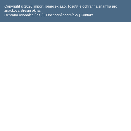
Copyright ©
2026 Import Tomeček s.r.o. Toso® je ochranná známka pro
značková střešní okna.
Ochrana osobních údajů
|
Obchodní podmín
ky
|
Kontakt