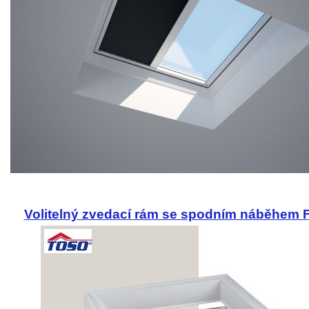
Volitelný zvedací rám se spodním náběhem 