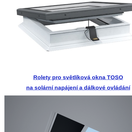
Rolety pro světlíková okna TOSO
na solární napájení a dálkové ovládání