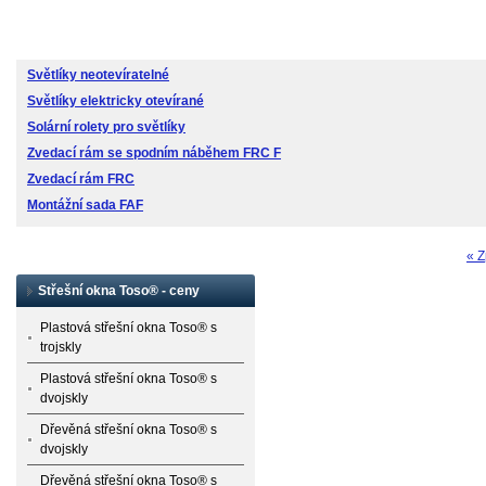
Světlíky neotevíratelné
Světlíky elektricky otevírané
Solární rolety pro světlíky
Zvedací rám se spodním náběhem FRC F
Zvedací rám FRC
Montážní sada FAF
« Z
Střešní okna Toso® - ceny
Plastová střešní okna Toso® s
trojskly
Plastová střešní okna Toso® s
dvojskly
Dřevěná střešní okna Toso® s
dvojskly
Dřevěná střešní okna Toso® s