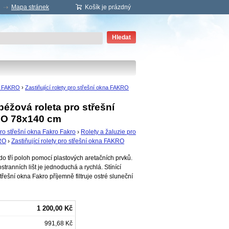
Mapa stránek
Košík je prázdný
Hledat
na FAKRO
›
Zastiňující rolety pro střešní okna FAKRO
 béžová roleta pro střešní
O 78x140 cm
pro střešní okna Fakro Fakro
›
Rolety a žaluzie pro
RO
›
Zastiňující rolety pro střešní okna FAKRO
 do tří poloh pomocí plastových aretačních prvků.
stranních lišt je jednoduchá a rychlá. Stínící
třešní okna Fakro příjemně filtruje ostré sluneční
1 200,00 Kč
991,68 Kč