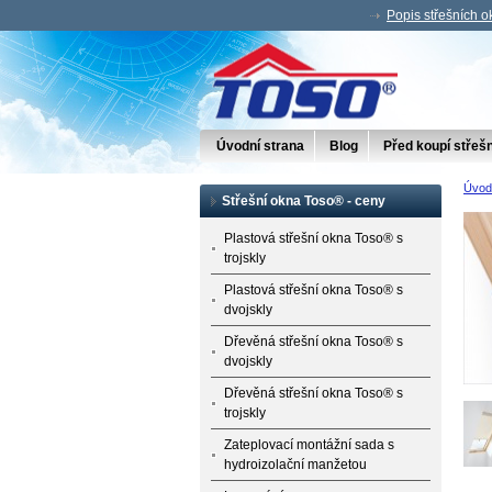
Popis střešních 
Úvodní strana
Blog
Před koupí střeš
Úvod
Střešní okna Toso® - ceny
Plastová střešní okna Toso® s
trojskly
Plastová střešní okna Toso® s
dvojskly
Dřevěná střešní okna Toso® s
dvojskly
Dřevěná střešní okna Toso® s
trojskly
Zateplovací montážní sada s
hydroizolační manžetou