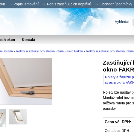
oken
Popis lemování
Popis zastiňujicích doplňků
Obchodní podmínky
Vyhledat:
ních oken
Kontakt
ní strana
›
Rolety a žaluzie pro střešní okna Fakro Fakro
›
Rolety a žaluzie pro střešní ok
Zastiňující
okno FAKR
Rolety a žaluzie 
střešní okna FAK
Rolety lze nastavit
Montáž rolet bez po
béžová roleta pro s
paprsky.
Cena vč. DPH:
Cena bez DPH: