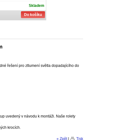
Skladem
Do košíku
m
ladné řešení pro ztlumení světla dopadajícího do
tup uvedený v návodu k montáži. Naše rolety
.
ých krocích.
« Zpět
|
Tisk