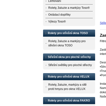
Lemování
Rolety, žaluzie a markýzy Toso®
Ovládací doplňky
Výlezy Toso®
Sdíle
Rolety pro střešní okna TOSO
Zas
Rolety, žaluzie a markýzy pro
Filtr
střešní okna TOSO
Zast
inter
Střešní okna pro ploché střechy
Desi
Střešní světlíky pro ploché střechy
•Sil
•Trv
•Pom
Rolety pro střešní okna VELUX
Inst
Rolety, žaluzie, markýzy a sítě
Namo
proti hmyzu pro okna VELUX
doko
Naše
Rolety pro střešní okna FAKRO