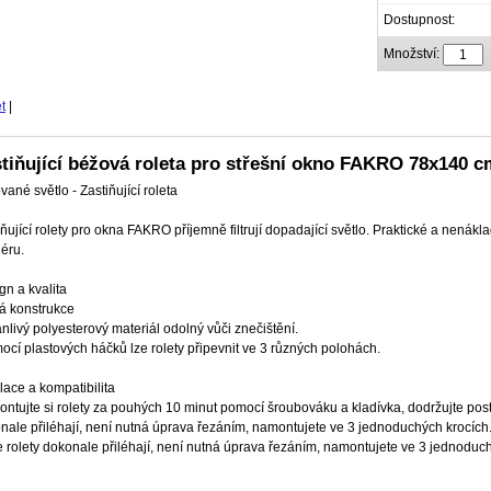
Dostupnost:
Množství:
t
|
tiňující béžová roleta pro střešní okno FAKRO 78x140 c
ované světlo - Zastiňující roleta
iňující rolety pro okna FAKRO příjemně filtrují dopadající světlo. Praktické a nenák
iéru.
gn a kvalita
ná konstrukce
anlivý polyesterový materiál odolný vůči znečištění.
ocí plastových háčků lze rolety připevnit ve 3 různých polohách.
alace a kompatibilita
ntujte si rolety za pouhých 10 minut pomocí šroubováku a kladívka, dodržujte pos
nale přiléhají, není nutná úprava řezáním, namontujete ve 3 jednoduchých krocích
 rolety dokonale přiléhají, není nutná úprava řezáním, namontujete ve 3 jednoduch