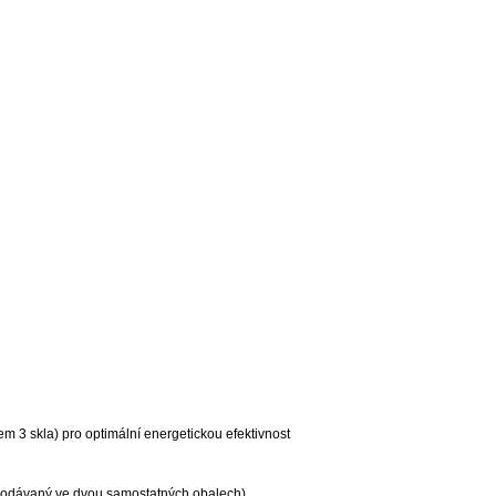
m 3 skla) pro optimální energetickou efektivnost
 dodávaný ve dvou samostatných obalech)