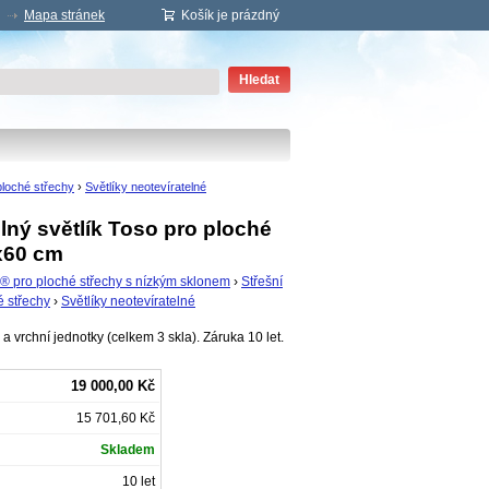
Mapa stránek
Košík je prázdný
Hledat
ploché střechy
›
Světlíky neotevíratelné
lný světlík Toso pro ploché
x60 cm
® pro ploché střechy s nízkým sklonem
›
Střešní
é střechy
›
Světlíky neotevíratelné
a vrchní jednotky (celkem 3 skla). Záruka 10 let.
19 000,00 Kč
15 701,60 Kč
Skladem
10 let