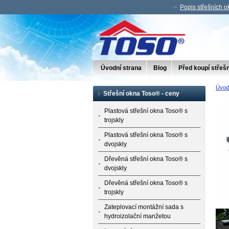
Popis střešních 
Úvodní strana
Blog
Před koupí střeš
Úvod
Střešní okna Toso® - ceny
Plastová střešní okna Toso® s
trojskly
Plastová střešní okna Toso® s
dvojskly
Dřevěná střešní okna Toso® s
dvojskly
Dřevěná střešní okna Toso® s
trojskly
Zateplovací montážní sada s
hydroizolační manžetou