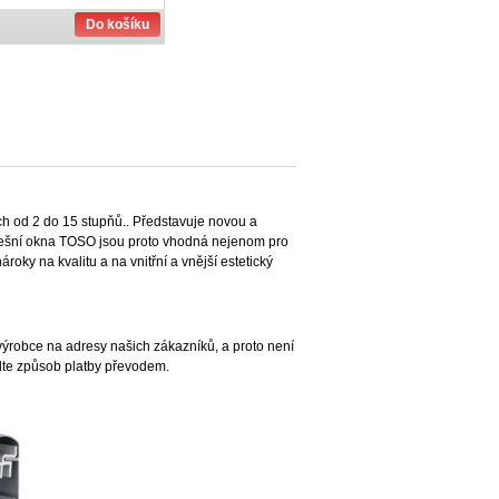
Do košíku
ch od 2 do 15 stupňů.. Představuje novou a
 střešní okna TOSO jsou proto vhodná nejenom pro
oky na kvalitu a na vnitřní a vnější estetický
výrobce na adresy našich zákazníků, a proto není
olte způsob platby převodem.