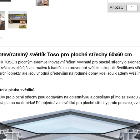
Množství:
t
|
tevíratelný světlík Toso pro ploché střechy 60x60 cm
lík TOSO s plochým sklem je inovativní řešení vyvinuté pro ploché střechy o sklone
evším estetičtější alternativu k tradičnímu provedení světlíku s kopulí. Světlíková
rční objekty, ale jsou vhodná především na rodinné domy, kde jsou kladeny vyšší nár
m.
ní a platba světlíků
líky pro ploché střechy jsou
dodávány na objednávku a
odesílány přímo ze skladu 
á platba na dobírku! Při objednávce světlíků pro ploché střechy proto prosíme, zv