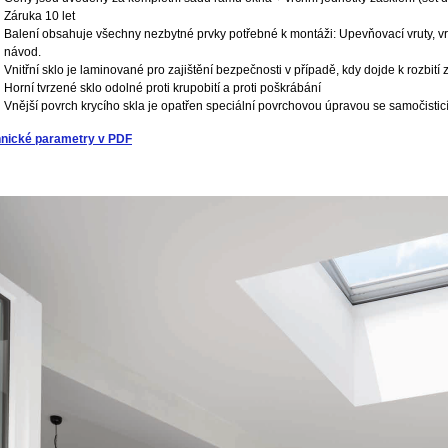
Záruka 10 let
Balení obsahuje všechny nezbytné prvky potřebné k montáži: Upevňovací vruty, vrták
návod.
Vnitřní sklo je laminované pro zajištění bezpečnosti v případě, kdy dojde k rozbití
Horní tvrzené sklo odolné proti krupobití a proti poškrábání
Vnější povrch krycího skla je opatřen speciální povrchovou úpravou se samočisti
nické parametry v PDF