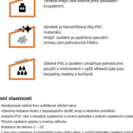
vní vlastnosti
Neotevíravé neboli fixní světlíkové střešní okno
Výborná redukce hluku z dopadajícího deště, krup a okolního prostředí
Izolační PVC rám s dvojitým zasklením a vrchní jednotka s jedním zasklením (celke
Ploché zasklení splyne s rovinou střechy
Instalace do sklonu 2 – 15°
Ceny jsou uvedeny za kompletní sadu rámu okna + vrchní jednotky zasklení (set