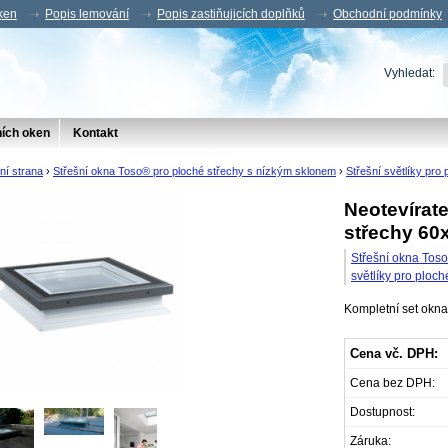
oken
Popis lemování
Popis zastiňujicích doplňků
Obchodní podmínky
Vyhledat:
ních oken
Kontakt
ní strana
›
Střešní okna Toso® pro ploché střechy s nízkým sklonem
›
Střešní světlíky pro 
Neotevírate
střechy 60
Střešní okna Toso
světlíky pro ploch
Kompletní set okna 
Cena vč. DPH:
Cena bez DPH:
Dostupnost:
Záruka: