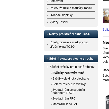
Lemování
Rolety, žaluzie a markýzy Toso®
Ovládací doplňky
Výlezy Toso®
Sdíle
Rolety pro střešní okna TOSO
Neo
Rolety, žaluzie a markýzy pro
střešní okna TOSO
Svět
před
kome
Střešní okna pro ploché střechy
doje
Střešní světlíky pro ploché střechy
Dodá
Světlíky neotevíratelné
Svět
Světlíky elektricky otevírané
možn
Solární rolety pro světlíky
Zvedací rám se spodním
náběhem FRC F
Zvedací rám FRC
Montážní sada FAF